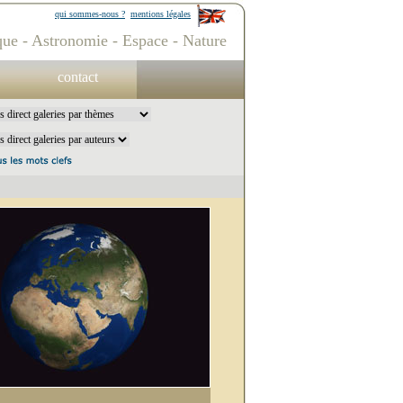
qui sommes-nous ?
mentions légales
ue - Astronomie - Espace - Nature
contact