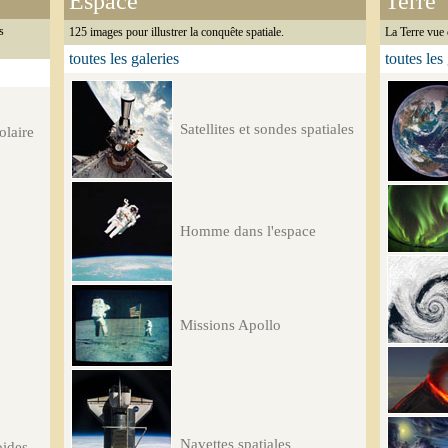
Espace
Terre
s
125 images pour illustrer la conquête spatiale.
La Terre vue 
toutes les galeries
toutes les
Satellites et sondes spatiales
olaire
Homme dans l'espace
Missions Apollo
Navettes spatiales
oides