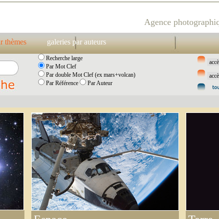
Agence photographiq
ar thèmes
galeries par auteurs
Recherche large
Par Mot Clef
Par double Mot Clef (ex mars+volcan)
Par Référence
Par Auteur