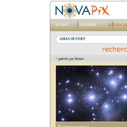
accueil
actualités
galeries p
> galeries par thèmes