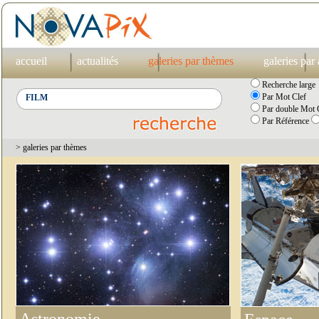
accueil
actualités
galeries par thèmes
galeries par
Recherche large
Par Mot Clef
Par double Mot C
Par Référence
> galeries par thèmes