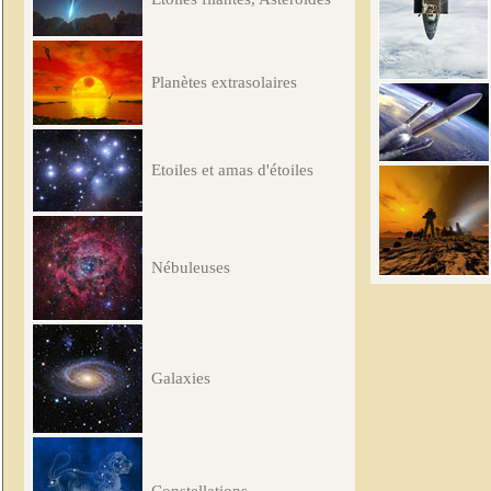
Planètes extrasolaires
Etoiles et amas d'étoiles
Nébuleuses
Galaxies