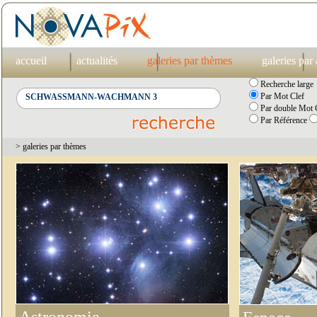
accueil
actualités
galeries par thèmes
galeries par
Recherche large
Par Mot Clef
Par double Mot C
Par Référence
> galeries par thèmes