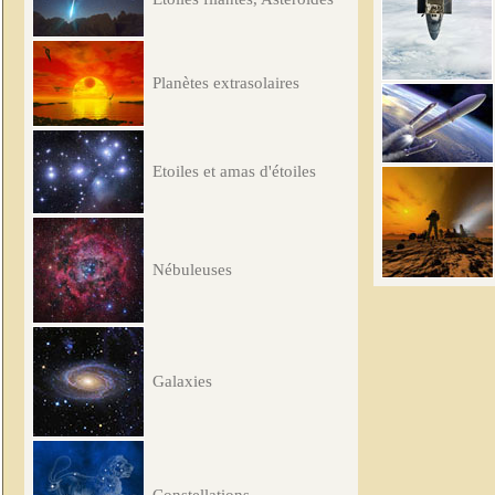
Planètes extrasolaires
Etoiles et amas d'étoiles
Nébuleuses
Galaxies