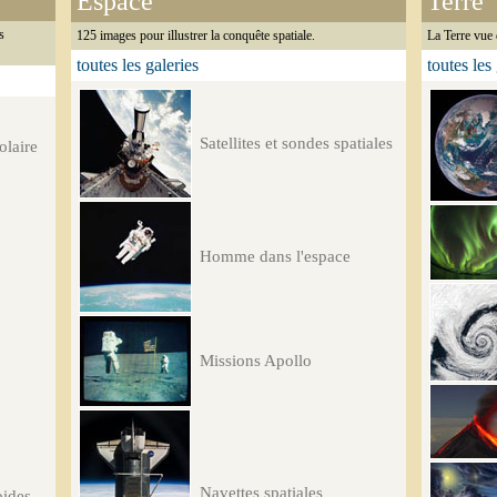
Espace
Terre
s
125 images pour illustrer la conquête spatiale.
La Terre vue 
toutes les galeries
toutes les
Satellites et sondes spatiales
olaire
Homme dans l'espace
Missions Apollo
Navettes spatiales
oides