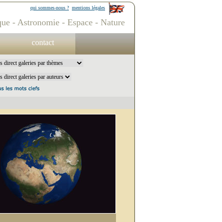
qui sommes-nous ?
mentions légales
ue - Astronomie - Espace - Nature
contact