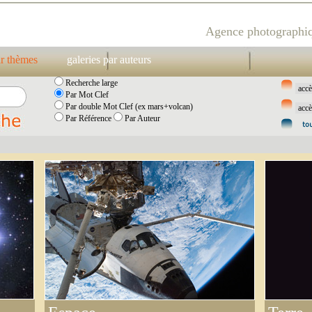
Agence photographiq
ar thèmes
galeries par auteurs
Recherche large
Par Mot Clef
Par double Mot Clef (ex mars+volcan)
Par Référence
Par Auteur