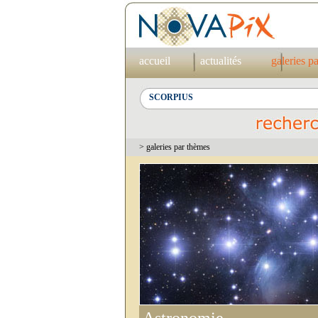
accueil
actualités
galeries p
> galeries par thèmes