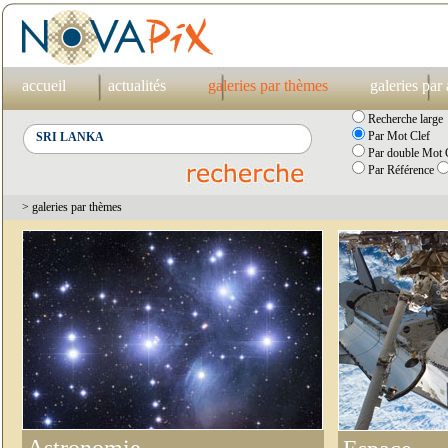
accueil
actualités
galeries par thèmes
galeries par
Recherche large
Par Mot Clef
Par double Mot C
Par Référence
> galeries par thèmes