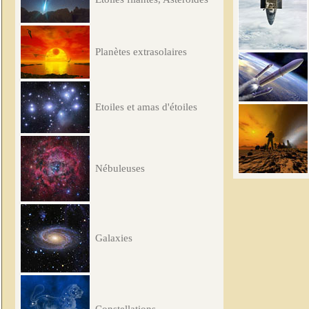
Planètes extrasolaires
Etoiles et amas d'étoiles
Nébuleuses
Galaxies