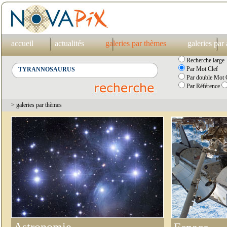
accueil
actualités
galeries par thèmes
galeries par
Recherche large
Par Mot Clef
Par double Mot C
Par Référence
> galeries par thèmes