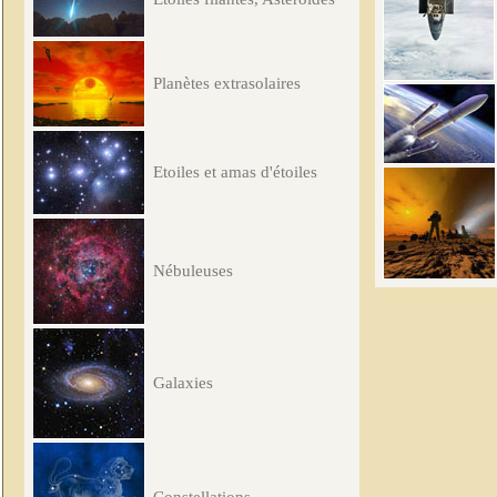
Planètes extrasolaires
Etoiles et amas d'étoiles
Nébuleuses
Galaxies