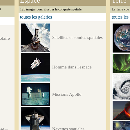
Espace
Terre
s
125 images pour illustrer la conquête spatiale.
La Terre vue 
toutes les galeries
toutes les
Satellites et sondes spatiales
olaire
Homme dans l'espace
Missions Apollo
Navettes spatiales
oides