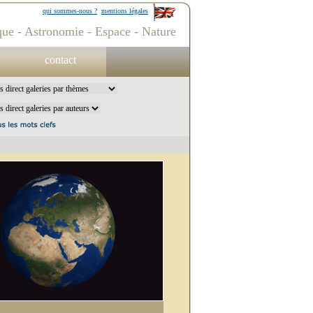
qui sommes-nous ?
mentions légales
ue - Astronomie - Espace - Nature
contact