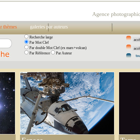
Agence photographiq
ar thèmes
galeries par auteurs
Recherche large
Par Mot Clef
Par double Mot Clef (ex mars+volcan)
Par Référence
Par Auteur