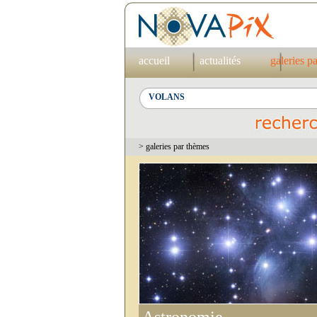
accueil
actualités
galeries p
> galeries par thèmes