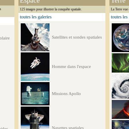
Espace
Terre
s
125 images pour illustrer la conquête spatiale.
La Terre vue 
toutes les galeries
toutes les
Satellites et sondes spatiales
olaire
Homme dans l'espace
Missions Apollo
Navettes spatiales
oides