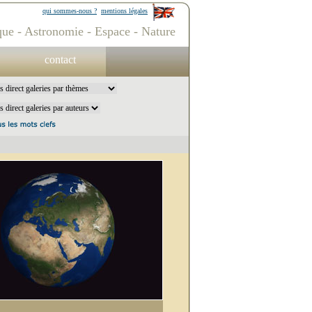
qui sommes-nous ?
mentions légales
ue - Astronomie - Espace - Nature
contact