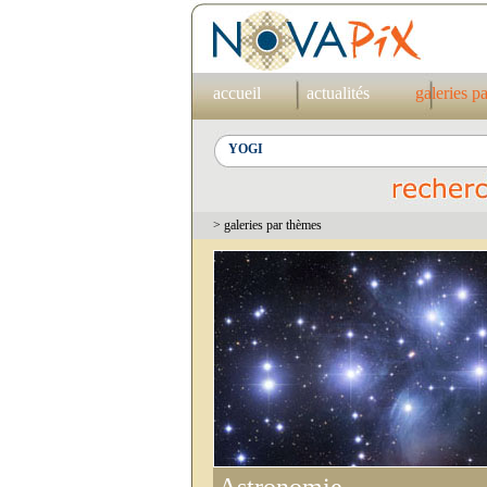
accueil
actualités
galeries p
> galeries par thèmes