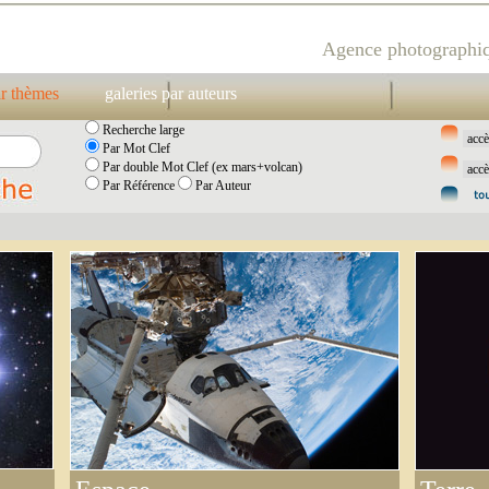
Agence photographiq
ar thèmes
galeries par auteurs
Recherche large
Par Mot Clef
Par double Mot Clef (ex mars+volcan)
Par Référence
Par Auteur