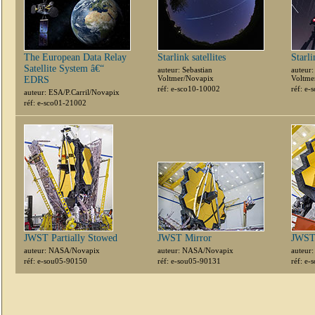
The European Data Relay
Starlink satellites
Starli
Satellite System â€“
auteur: Sebastian
auteur:
Voltmer/Novapix
Voltme
EDRS
réf: e-sco10-10002
réf: e
auteur: ESA/P.Carril/Novapix
réf: e-sco01-21002
JWST Partially Stowed
JWST Mirror
JWST 
auteur: NASA/Novapix
auteur: NASA/Novapix
auteur
réf: e-sou05-90150
réf: e-sou05-90131
réf: e