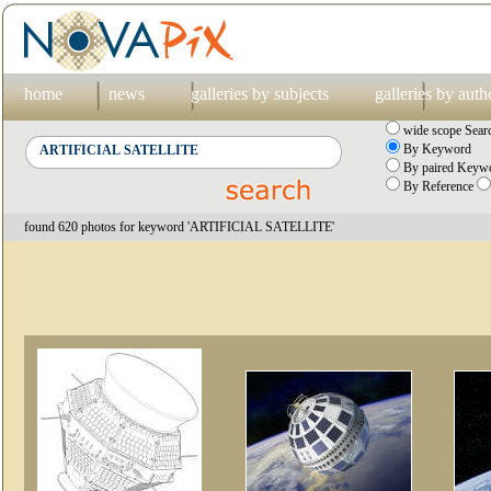
home
news
galleries by subjects
galleries by auth
wide scope Sear
By Keyword
By paired Keywo
By Reference
found 620 photos for keyword 'ARTIFICIAL SATELLITE'