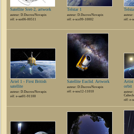
Satellite Sret-2, artwork
Telstar 1
Telsta
auteur: D.Ducros/Novapix
auteur: D.Ducros/Novapix
auteur
réf: e-sot06-00511
réf: e-sco99-10002
réf: e
Ariel 1 - First British
Satellite Euclid. Artwork
Artis
satellite
orbit
auteur: D.Ducros/Novapix
réf: e-sou12-11010
auteur: D.Ducros/Novapix
auteur:
Caltec
réf: e-sat01-91100
réf: e