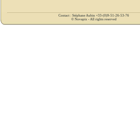
Contact : Stéphane Aubin +33-(0)9-51-26-53-76
© Novapix - All rights reserved