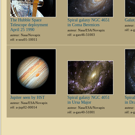
The Hubble Space
Spiral galaxy NGC 4651
Gala
Telescope deployment
in Coma Berenices
auteur
April 25 1990
réf: a
auteur: Nasa/ESA/Novapix
réf: a-gax46-51003
auteur: Nasa/Novapix
réf: e-sou01-10011
Jupiter seen by HST
Spiral galaxy NGC 4051
Spira
in Ursa Major
in Dr
auteur: Nasa/ESA/Novapix
réf: a-jup02-00014
auteur: Nasa/ESA/Novapix
auteur
réf: a-gax40-51001
réf: a