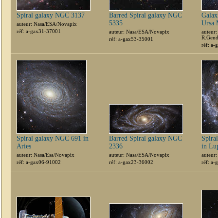
Spiral galaxy NGC 3137
Barred Spiral galaxy NGC
Galax
5335
Ursa 
auteur: Nasa/ESA/Novapix
réf: a-gax31-37001
auteur: Nasa/ESA/Novapix
auteur:
R.Gend
réf: a-gax53-35001
réf: a
Spiral galaxy NGC 691 in
Barred Spiral galaxy NGC
Spira
Aries
2336
in Lu
auteur: Nasa/Esa/Novapix
auteur: Nasa/ESA/Novapix
auteur
réf: a-gax06-91002
réf: a-gax23-36002
réf: a