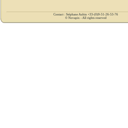
Contact : Stéphane Aubin +33-(0)9-51-26-53-76
© Novapix - All rights reserved