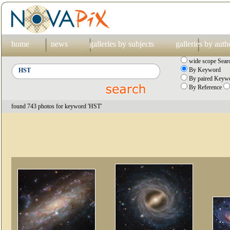
home
news
galleries by subjects
galleries by auth
wide scope Sear
By Keyword
By paired Keywo
By Reference
found 743 photos for keyword 'HST'