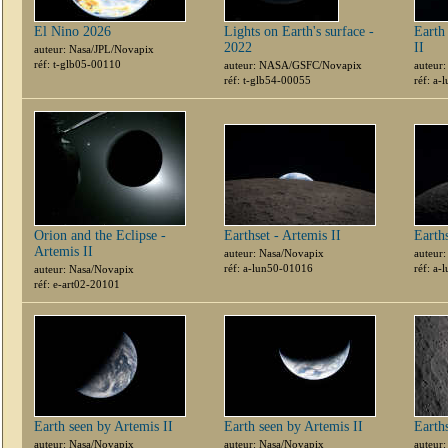
El Nino 2026
Lights on Earth's surface -
Earth
2022
II
auteur: Nasa/JPL/Novapix
réf: t-glb05-00110
auteur: NASA/GSFC/Novapix
auteur
réf: t-glb54-00055
réf: a
Orion and the Eclipse -
Earthset - Artemis II
Earths
Artemis II
auteur: Nasa/Novapix
auteur
réf: a-lun50-01016
réf: a
auteur: Nasa/Novapix
réf: e-art02-20101
Earth seen by Artemis II
Earth seen by Artemis II
Earths
auteur: Nasa/Novapix
auteur: Nasa/Novapix
auteur