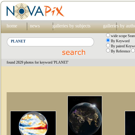
home
news
galleries by subjects
galleries by auth
wide scope Sear
By Keyword
By paired Keywo
By Reference
found 2829 photos for keyword 'PLANET'