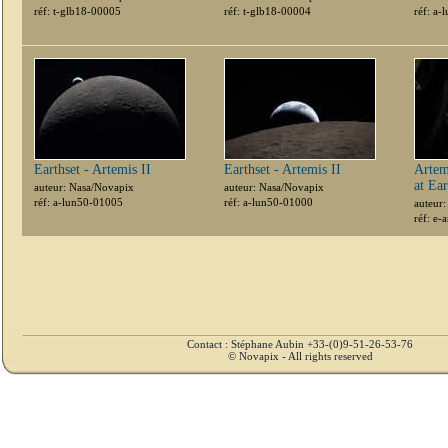
réf: t-glb18-00005
réf: t-glb18-00004
réf: a
Earthset - Artemis II
Earthset - Artemis II
Artem
at Ear
auteur: Nasa/Novapix
auteur: Nasa/Novapix
réf: a-lun50-01005
réf: a-lun50-01000
auteur
réf: e-
Contact : Stéphane Aubin +33-(0)9-51-26-53-76
© Novapix - All rights reserved