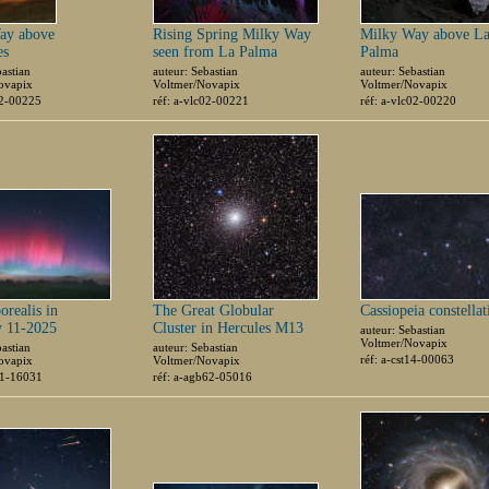
ay above
Rising Spring Milky Way
Milky Way above L
es
seen from La Palma
Palma
bastian
auteur: Sebastian
auteur: Sebastian
ovapix
Voltmer/Novapix
Voltmer/Novapix
02-00225
réf: a-vlc02-00221
réf: a-vlc02-00220
orealis in
The Great Globular
Cassiopeia constellat
 11-2025
Cluster in Hercules M13
auteur: Sebastian
Voltmer/Novapix
bastian
auteur: Sebastian
réf: a-cst14-00063
ovapix
Voltmer/Novapix
01-16031
réf: a-agb62-05016