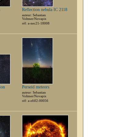
a
Reflection nebula IC 2118
auteur: Sebastian
Voltmer/Novapix
réf: a-nec21-18008
ion
Perseid meteors
auteur: Sebastian
Voltmer/Novapix
réf: a-efi02-00056