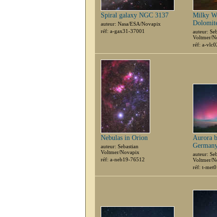
Spiral galaxy NGC 3137
Milky W
Dolomit
auteur: Nasa/ESA/Novapix
réf: a-gax31-37001
auteur: Se
Voltmer/N
réf: a-vlc
Nebulas in Orion
Aurora b
Germany
auteur: Sebastian
Voltmer/Novapix
auteur: Se
réf: a-neb19-76512
Voltmer/N
réf: t-met