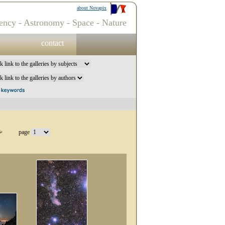
about Novapix
ency - Astronomy - Space - Nature
contact
page