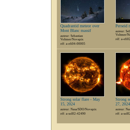
Quadrantid meteor over
Perseid 
Mont Blanc massif
auteur: Se
Voltmer/N
auteur: Sebastian
réf: a-efi
Voltmer/Novapix
réf: a-efi04-00005
Strong solar flare - May
Strong s
15, 2024
27, 2024
auteur: Nasa/SDO/Novapix
auteur: N
réf: a-sol02-42490
réf: a-sol