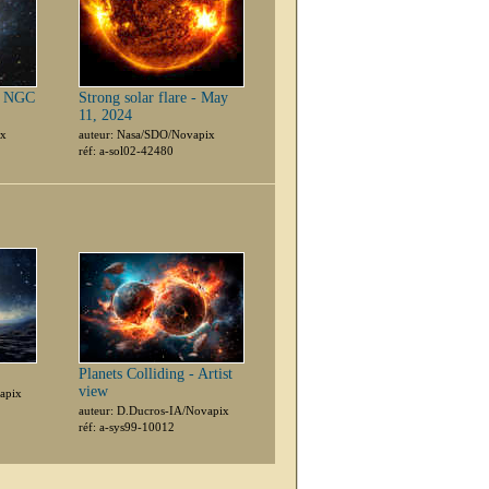
xy NGC
Strong solar flare - May
11, 2024
ix
auteur: Nasa/SDO/Novapix
réf: a-sol02-42480
Planets Colliding - Artist
view
apix
auteur: D.Ducros-IA/Novapix
réf: a-sys99-10012