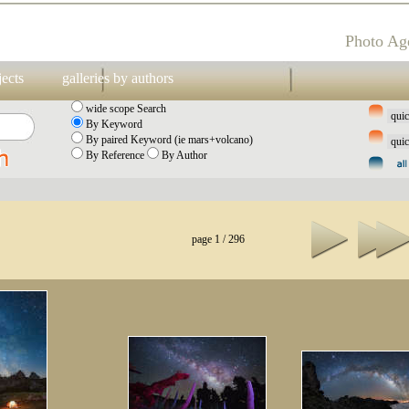
Photo Ag
jects
galleries by authors
wide scope Search
By Keyword
By paired Keyword (ie mars+volcano)
By Reference
By Author
page 1 / 296