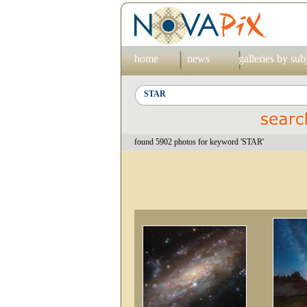
home
news
galleries by sub
found 5902 photos for keyword 'STAR'