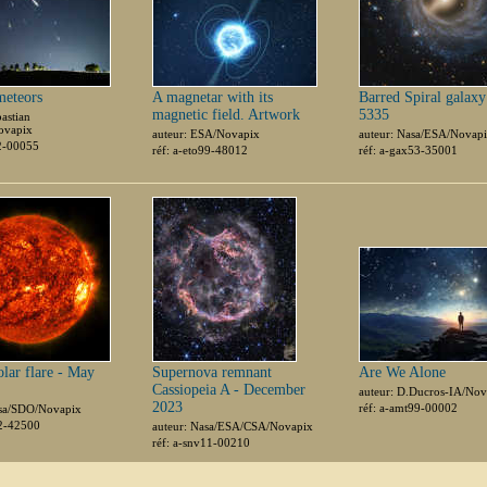
meteors
A magnetar with its
Barred Spiral gala
magnetic field. Artwork
5335
bastian
ovapix
auteur: ESA/Novapix
auteur: Nasa/ESA/Novap
02-00055
réf: a-eto99-48012
réf: a-gax53-35001
olar flare - May
Supernova remnant
Are We Alone
Cassiopeia A - December
auteur: D.Ducros-IA/Nov
2023
réf: a-amt99-00002
asa/SDO/Novapix
02-42500
auteur: Nasa/ESA/CSA/Novapix
réf: a-snv11-00210