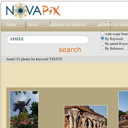
home
news
galleries by subjects
galleries by auth
wide scope Sear
By Keyword
By paired Keywo
By Reference
found 151 photos for keyword 'STATUE'