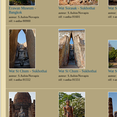
Erawan Museum -
Wat Sorasak - Sukhothai
Wat S
Bangkok
auteur: S.Aubin/Novapix
auteur
réf: t-astha-91601
réf: t-
auteur: S.Aubin/Novapix
réf: t-astha-90900
Wat Si Chum - Sukhothai
Wat Si Chum - Sukhothai
Wat S
auteur: S.Aubin/Novapix
auteur: S.Aubin/Novapix
auteur
réf: t-astha-91552
réf: t-astha-91551
réf: t-