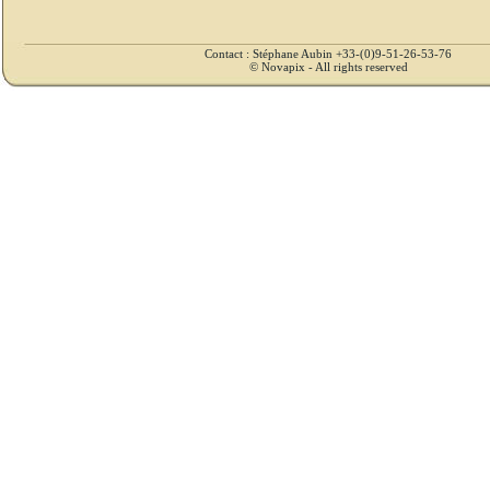
Contact : Stéphane Aubin +33-(0)9-51-26-53-76
© Novapix - All rights reserved