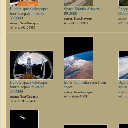
Hubble space telescope:
Space Shuttle Atlantis -
Space 
fourth repair mission
09/2008
09/20
05/2009
auteur: Nasa/Novapix
auteur
réf: e-sts12-50901
réf: e-
auteur: Nasa/Novapix
réf: e-sou01-25505
Hubble space telescope:
Sinai Peninsula seen from
Baja 
fourth repair mission
space
space
05/2009
auteur: Nasa/Novapix
auteur
réf: t-afegy-00033
réf: t
auteur: Nasa/Novapix
réf: e-sou01-25321