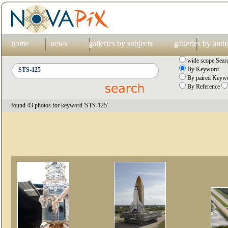
home
news
galleries by subjects
galleries by auth
wide scope Sear
By Keyword
By paired Keywo
By Reference
found 43 photos for keyword 'STS-125'