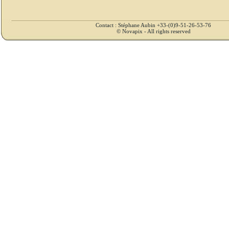
Contact : Stéphane Aubin +33-(0)9-51-26-53-76
© Novapix - All rights reserved