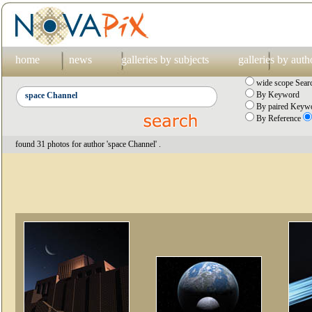
home
news
galleries by subjects
galleries by auth
wide scope Sear
By Keyword
By paired Keywo
By Reference
found 31 photos for author 'space Channel' .