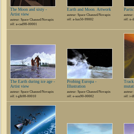
The Moon and sixty -
Earth and Moon. Artwork
Parti
Artist view
auteur: Space Channel/Novapix
auteur
réf: a-lun50-99002
réf: n-
auteur: Space Channel/Novapix
réf: a-cad98-00001
The Earth during ice age -
Probing Europa -
Track
Artist view
Illustration
mutati
auteur: Space Channel/Novapix
auteur: Space Channel/Novapix
auteur
réf: t-glb98-00010
réf: e-son90-00002
réf: i-