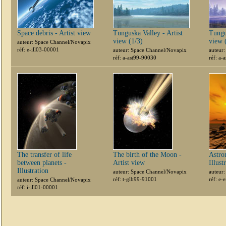
Space debris - Artist view
Tunguska Valley - Artist
Tungu
view (1/3)
view 
auteur: Space Channel/Novapix
réf: e-ill03-00001
auteur: Space Channel/Novapix
auteur
réf: a-ast99-90030
réf: a-
The transfer of life
The birth of the Moon -
Astro
between planets -
Artist view
Illust
Illustration
auteur: Space Channel/Novapix
auteur
réf: t-glb99-91001
réf: e
auteur: Space Channel/Novapix
réf: i-ill01-00001