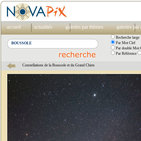
accueil
actualités
galeries par thèmes
galeries par
Recherche large
Par Mot Clef
Par double Mot C
Par Référence
Constellations de la Boussole et du Grand Chien