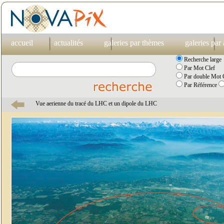
accueil
actualités
galeries par thèmes
galeries par
Recherche large
Par Mot Clef
Par double Mot C
Par Référence
Vue aerienne du tracé du LHC et un dipole du LHC