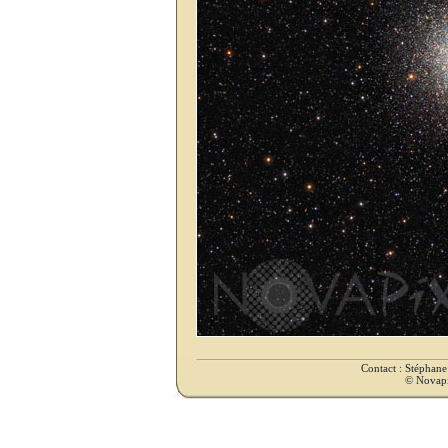
Contact : Stéphan
© Novapix