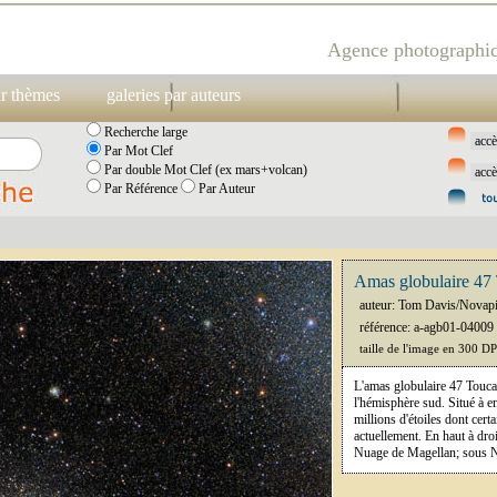
Agence photographiq
ar thèmes
galeries par auteurs
Recherche large
Par Mot Clef
Par double Mot Clef (ex mars+volcan)
Par Référence
Par Auteur
Amas globulaire 47
auteur: Tom Davis/Novap
référence: a-agb01-04009
taille de l'image en 300 D
L'amas globulaire 47 Touca
l'hémisphère sud. Situé à e
millions d'étoiles dont cert
actuellement. En haut à droi
Nuage de Magellan; sous N