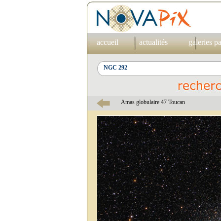
accueil
actualités
galeries p
Amas globulaire 47 Toucan