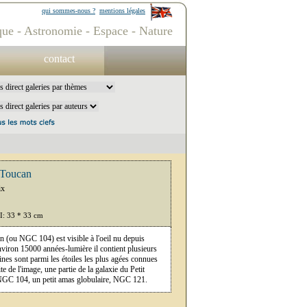
qui sommes-nous ?
mentions légales
ue - Astronomie - Espace - Nature
contact
 Toucan
ix
PI: 33 * 33 cm
n (ou NGC 104) est visible à l'oeil nu depuis
nviron 15000 années-lumière il contient plusieurs
aines sont parmi les étoiles les plus agées connues
te de l'image, une partie de la galaxie du Petit
GC 104, un petit amas globulaire, NGC 121.