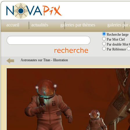
accueil
actualités
galeries par thèmes
galeries par
Recherche large
Par Mot Clef
Par double Mot C
Par Référence
Astronautes sur Titan - Illustration