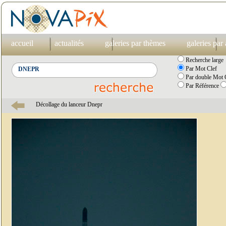
accueil
actualités
galeries par thèmes
galeries par
Recherche large
Par Mot Clef
Par double Mot C
Par Référence
Décollage du lanceur Dnepr