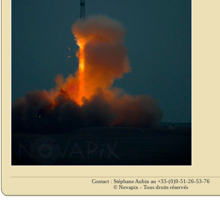
Contact : Stéphane Aubin au +33-(0)9-51-26-53-76
© Novapix - Tous droits réservés