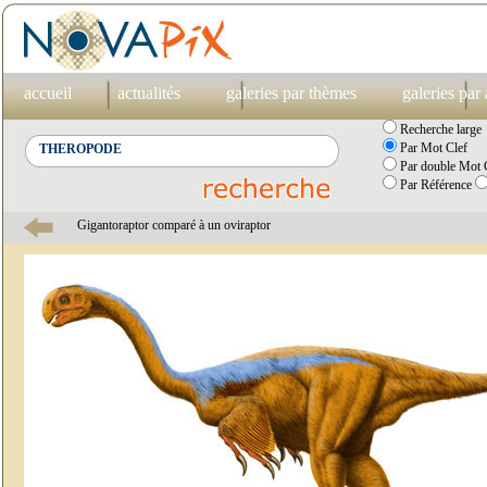
accueil
actualités
galeries par thèmes
galeries par
Recherche large
Par Mot Clef
Par double Mot C
Par Référence
Gigantoraptor comparé à un oviraptor