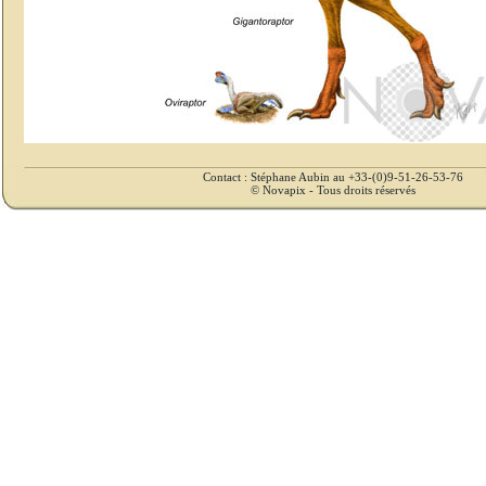
Contact : Stéphane Aubin au +33-(0)9-51-26-53-76
© Novapix - Tous droits réservés