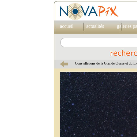
accueil
actualités
galeries p
Constellations de la Grande Ourse et du L