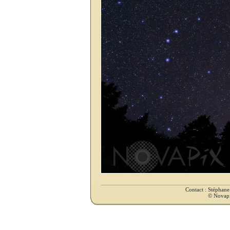
Contact : Stéphan
© Novapix