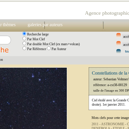
Agence photographiq
ar thèmes
galeries par auteurs
Recherche large
Par Mot Clef
Par double Mot Clef (ex mars+volcan)
Par Référence
Par Auteur
ion
Constellations de l
auteur: Sebastian Voltme
référence: a-cst38-00129
taille de l'image en 300 D
Ciel étoilé avec la Grande O
droite). 1er janvier 2011.
Mots clefs pour cette image
2011 -
ASTRONOMIE -
C
DENEBOLA -
ETOILE -