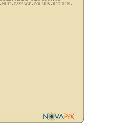
 -
NUIT -
PAYSAGE -
POLARIS -
REGULUS -