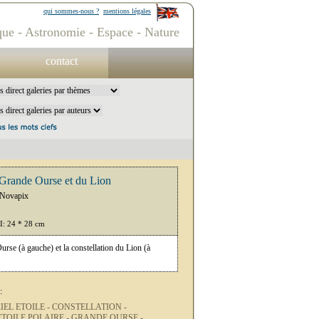
qui sommes-nous ?
mentions légales
ue - Astronomie - Espace - Nature
contact
a Grande Ourse et du Lion
r/Novapix
PI: 24 * 28 cm
urse (à gauche) et la constellation du Lion (à
:
IEL ETOILE -
CONSTELLATION -
ETOILE POLAIRE -
GRANDE OURSE -