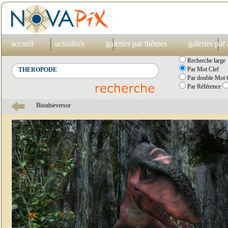
accueil
actualités
galeries par thèmes
galeries par
Recherche large
Par Mot Clef
Par double Mot C
Par Référence
Bistahieversor