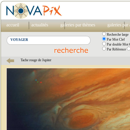
accueil
actualités
galeries par thèmes
galeries par
Recherche large
Par Mot Clef
Par double Mot C
Par Référence
Tache rouge de Jupiter