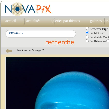
accueil
actualités
galeries par thèmes
galeries par
Recherche large
Par Mot Clef
Par double Mot C
Par Référence
Neptune par Voyager 2