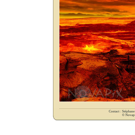
Contact : Stéphan
© Novapix