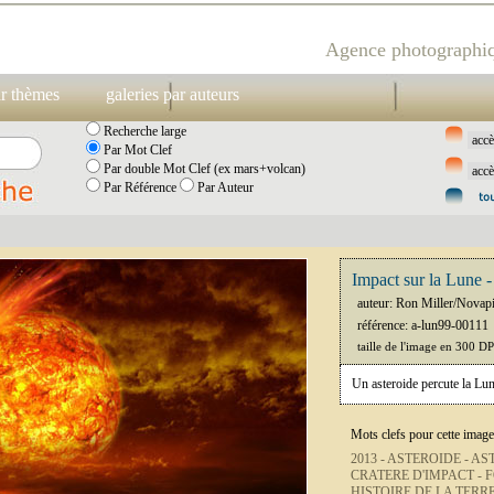
Agence photographiq
ar thèmes
galeries par auteurs
Recherche large
Par Mot Clef
Par double Mot Clef (ex mars+volcan)
Par Référence
Par Auteur
Impact sur la Lune -
auteur: Ron Miller/Novap
référence: a-lun99-00111
taille de l'image en 300 D
Un asteroide percute la Lun
Mots clefs pour cette image
2013 -
ASTEROIDE -
AS
CRATERE D'IMPACT -
F
HISTOIRE DE LA TERRE