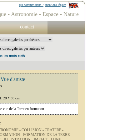
qui sommes-nous ?
mentions légales
ue - Astronomie - Espace - Nature
contact
 Vue d'artiste
ix
PI: 29 * 30 cm
e vue de la Terre en formation.
:
TRONOMIE -
COLLISION -
CRATERE -
ORMATION -
FORMATION DE LA TERRE -
 -
ILLUSTRATION -
IMPACT -
LUNE -