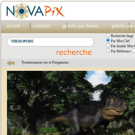
accueil
actualités
galeries par thèmes
galeries par
Recherche large
Par Mot Clef
Par double Mot C
Par Référence
Tyrannosaurus rex et Purgatorius