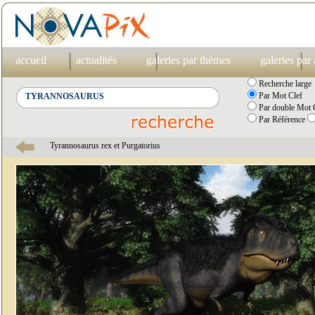
accueil
actualités
galeries par thèmes
galeries par
Recherche large
Par Mot Clef
Par double Mot C
Par Référence
Tyrannosaurus rex et Purgatorius