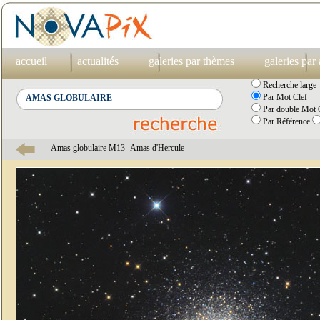
accueil
actualités
galeries par thèmes
galeries par
Recherche large
Par Mot Clef
Par double Mot C
Par Référence
Amas globulaire M13 -Amas d'Hercule