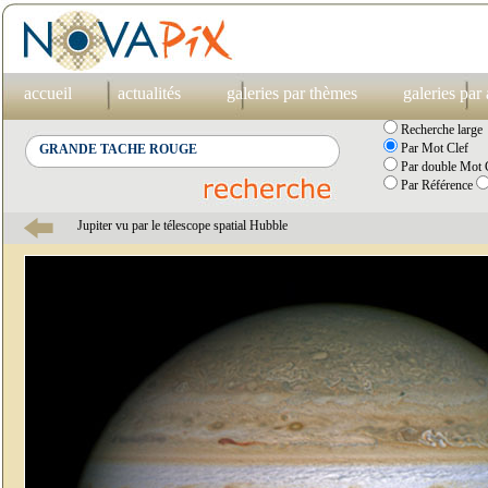
accueil
actualités
galeries par thèmes
galeries par
Recherche large
Par Mot Clef
Par double Mot C
Par Référence
Jupiter vu par le télescope spatial Hubble