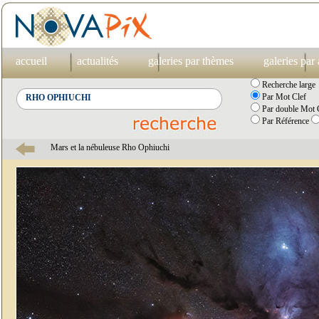
accueil
actualités
galeries par thèmes
galeries par
Recherche large
Par Mot Clef
Par double Mot C
Par Référence
Mars et la nébuleuse Rho Ophiuchi