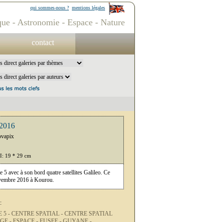
qui sommes-nous ?
mentions légales
ue - Astronomie - Espace - Nature
contact
/2016
ovapix
PI: 19 * 29 cm
e 5 avec à son bord quatre satellites Galileo. Ce
ovembre 2016 à Kourou.
:
 5 -
CENTRE SPATIAL -
CENTRE SPATIAL
GE -
ESPACE -
FUSEE -
GUYANE -