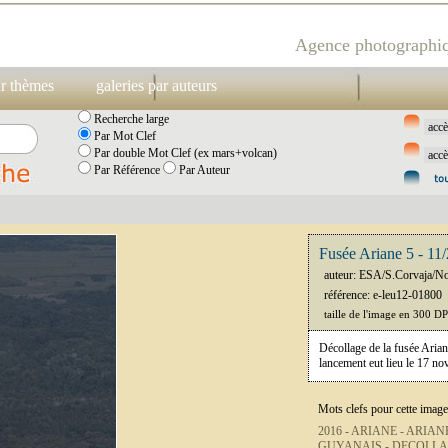
Agence photographiq
ar thèmes
galeries par auteurs
Recherche large
Par Mot Clef
Par double Mot Clef (ex mars+volcan)
Par Référence
Par Auteur
Fusée Ariane 5 - 11
auteur: ESA/S.Corvaja/N
référence: e-leu12-01800
taille de l'image en 300 D
Décollage de la fusée Arian
lancement eut lieu le 17 n
Mots clefs pour cette image
2016 -
ARIANE -
ARIANE
GUYANAIS -
DECOLLA