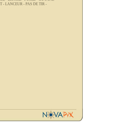
T -
LANCEUR -
PAS DE TIR -