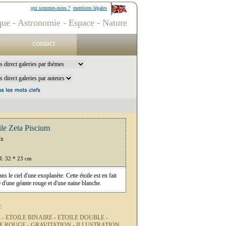
qui sommes-nous ?
mentions légales
ue - Astronomie - Espace - Nature
contact
oile Zeta Piscium
ix
PI: 32 * 23 cm
s le ciel d'une exoplanète. Cette étoile est en fait
 d'une géante rouge et d'une naine blanche.
:
 -
ETOILE BINAIRE -
ETOILE DOUBLE -
E ROUGE -
GRAVITATION -
ILLUSTRATION