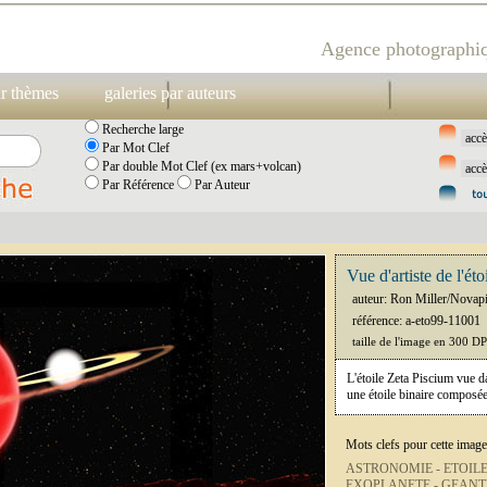
Agence photographiq
ar thèmes
galeries par auteurs
Recherche large
Par Mot Clef
Par double Mot Clef (ex mars+volcan)
Par Référence
Par Auteur
Vue d'artiste de l'ét
auteur: Ron Miller/Novap
référence: a-eto99-11001
taille de l'image en 300 D
L'étoile Zeta Piscium vue dan
une étoile binaire composée
Mots clefs pour cette image
ASTRONOMIE -
ETOILE
EXOPLANETE -
GEANT