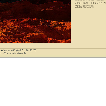
-
INTERACTION -
NAIN
ZETA PISCIUM -
e Aubin au +33-(0)9-51-26-53-76
 - Tous droits réservés