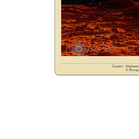
Contact : Stéphan
© Novapix