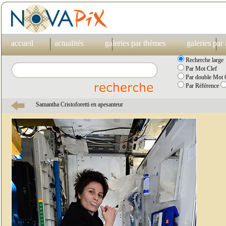
accueil
actualités
galeries par thèmes
galeries par
Recherche large
Par Mot Clef
Par double Mot C
Par Référence
Samantha Cristoforetti en apesanteur