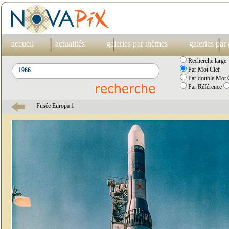
accueil
actualités
galeries par thèmes
galeries par
Recherche large
Par Mot Clef
Par double Mot C
Par Référence
Fusée Europa 1