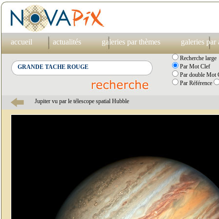
accueil
actualités
galeries par thèmes
galeries par
Recherche large
Par Mot Clef
Par double Mot C
Par Référence
Jupiter vu par le télescope spatial Hubble