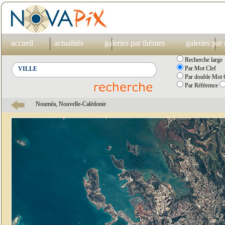
accueil
actualités
galeries par thèmes
galeries par
Recherche large
Par Mot Clef
Par double Mot C
Par Référence
Nouméa, Nouvelle-Calédonie