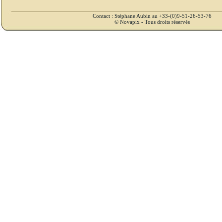
Contact : Stéphane Aubin au +33-(0)9-51-26-53-76
© Novapix - Tous droits réservés