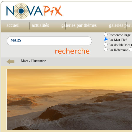
accueil
actualités
galeries par thèmes
galeries par
Recherche large
Par Mot Clef
Par double Mot C
Par Référence
Mars - Illustration