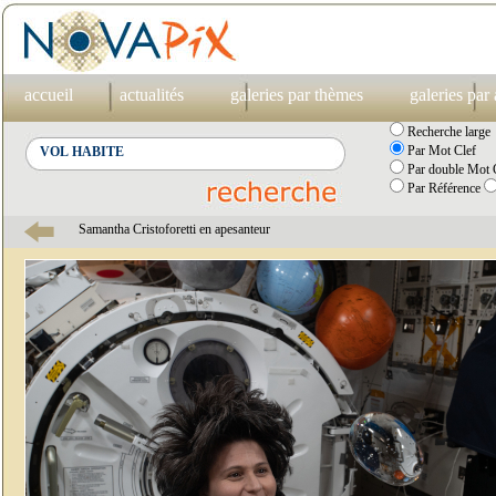
accueil
actualités
galeries par thèmes
galeries par
Recherche large
Par Mot Clef
Par double Mot C
Par Référence
Samantha Cristoforetti en apesanteur