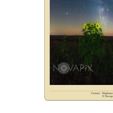
Contact : Stéphan
© Novapix