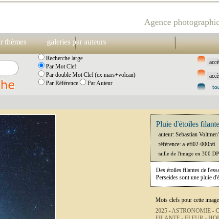
Agence photographiq
ar thèmes
galeries par auteurs
Recherche large
Par Mot Clef
Par double Mot Clef (ex mars+volcan)
Par Référence
Par Auteur
Pluie d'étoiles filant
auteur: Sebastian Voltme
référence: a-efi02-00056
taille de l'image en 300 D
Des étoiles filantes de l'e
Perseides sont une pluie d'é
Mots clefs pour cette image
2025 -
ASTRONOMIE -
C
FILANTE -
FLEUR -
HOR