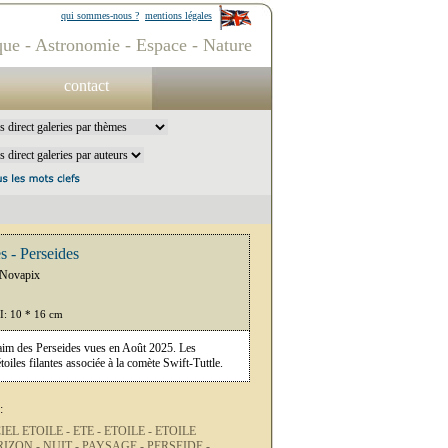
qui sommes-nous ?
mentions légales
ue - Astronomie - Espace - Nature
contact
es - Perseides
r/Novapix
PI: 10 * 16 cm
ssaim des Perseides vues en Août 2025. Les
toiles filantes associée à la comète Swift-Tuttle.
:
IEL ETOILE -
ETE -
ETOILE -
ETOILE
IZON -
NUIT -
PAYSAGE -
PERSEIDE -