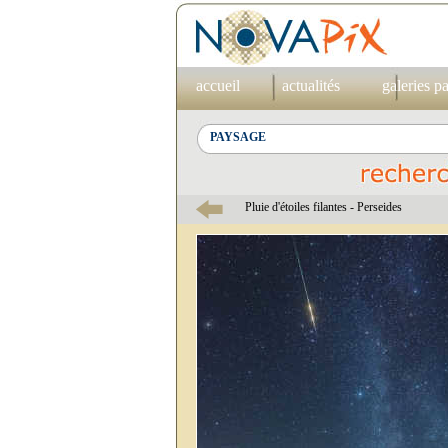
accueil
actualités
galeries p
Pluie d'étoiles filantes - Perseides