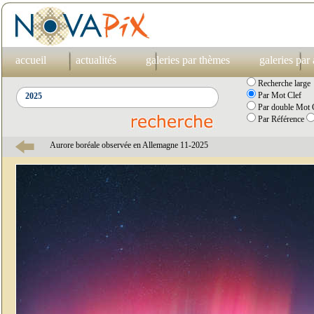
accueil
actualités
galeries par thèmes
galeries par
Recherche large
Par Mot Clef
Par double Mot C
Par Référence
Aurore boréale observée en Allemagne 11-2025