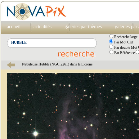
accueil
actualités
galeries par thèmes
galeries par
Recherche large
Par Mot Clef
Par double Mot C
Par Référence
Nébuleuse Hubble (NGC 2261) dans la Licorne