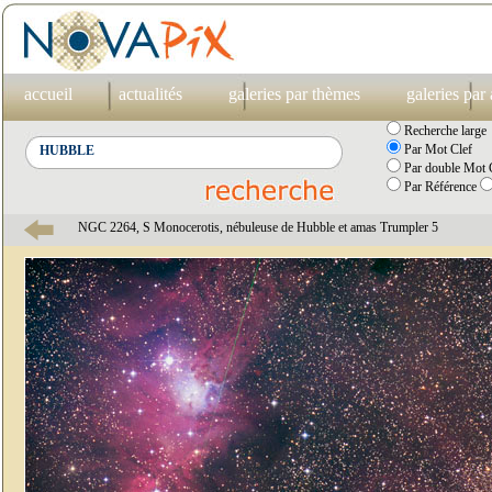
accueil
actualités
galeries par thèmes
galeries par
Recherche large
Par Mot Clef
Par double Mot C
Par Référence
NGC 2264, S Monocerotis, nébuleuse de Hubble et amas Trumpler 5