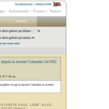
qui sommes-nous ?
mentions légales
ue - Astronomie - Espace - Nature
contact
u depuis la navette Columbia 10/1992
PI: 45 * 30 cm
tmosphère vu par la navette Columbia en octobre
:
OUCHER DE SOLEIL -
LIMBE -
SOLEIL -
 VUE DE L'ESPACE -