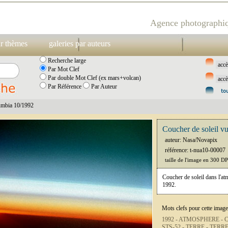
Agence photographiq
ar thèmes
galeries par auteurs
Recherche large
Par Mot Clef
Par double Mot Clef (ex mars+volcan)
Par Référence
Par Auteur
lumbia 10/1992
Coucher de soleil v
auteur: Nasa/Novapix
référence: t-nua10-00007
taille de l'image en 300 D
Coucher de soleil dans l'a
1992.
Mots clefs pour cette image
1992 -
ATMOSPHERE -
C
STS-52 -
TERRE -
TERRE