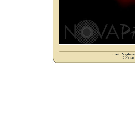
Contact : Stéphan
© Novapix