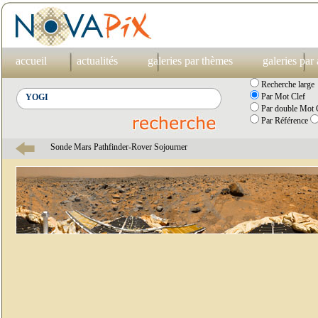
accueil
actualités
galeries par thèmes
galeries par
Recherche large
Par Mot Clef
Par double Mot C
Par Référence
Sonde Mars Pathfinder-Rover Sojourner