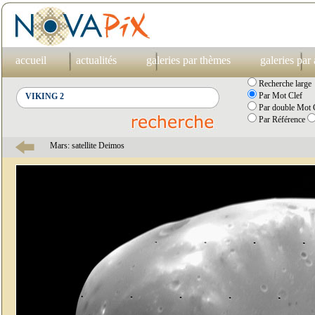
accueil
actualités
galeries par thèmes
galeries par
Recherche large
Par Mot Clef
Par double Mot C
Par Référence
Mars: satellite Deimos