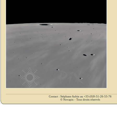
Contact : Stéphane Aubin au +33-(0)9-51-26-53-76
© Novapix - Tous droits réservés