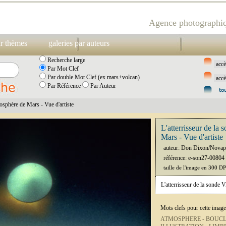
Agence photographiq
ar thèmes
galeries par auteurs
Recherche large
Par Mot Clef
Par double Mot Clef (ex mars+volcan)
Par Référence
Par Auteur
mosphère de Mars - Vue d'artiste
L'atterrisseur de la
Mars - Vue d'artiste
auteur: Don Dixon/Novap
référence: e-son27-00804
taille de l'image en 300 D
L'atterrisseur de la sonde 
Mots clefs pour cette image
ATMOSPHERE -
BOUCL