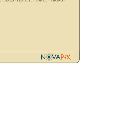
 -
MARS -
PLANETE -
SONDE -
VIKING -