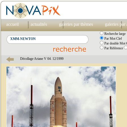
accueil
actualités
galeries par thèmes
galeries par
Recherche large
Par Mot Clef
Par double Mot C
Par Référence
Décollage Ariane V 04. 12/1999