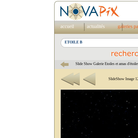
accueil
actualités
galeries p
Slide Show Galerie Etoiles et amas d'étoile
SlideShow Image 12