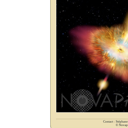
Contact : Stéphan
© Novapix