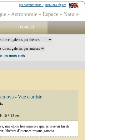
qui sommes-nous ?
mentions légales
ue - Astronomie - Espace - Nature
contact
rnova - Vue d'artiste
ix
PI: 10 * 13 cm
a, une étoile très massive qui, arrivée en fin de
noir, libérant d'intenses rayons gamma.