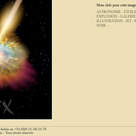
Mots clefs pour cette image
ASTRONOMIE -
ETOILE
EXPLOSION -
GALERIE
ILLUSTRATION -
JET -
NOIR -
e Aubin au +33-(0)9-51-26-53-76
 - Tous droits réservés