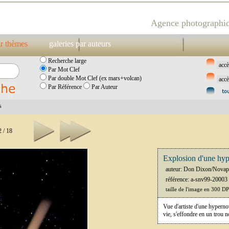
Agence photographiq
ar thèmes
galeries par auteurs
Recherche large
Par Mot Clef
Par double Mot Clef (ex mars+volcan)
Par Référence
Par Auteur
s
 / 18
Explosion d'une hype
auteur: Don Dixon/Novap
référence: a-snv99-20003
taille de l'image en 300 D
Vue d'artiste d'une hypernov
vie, s'effondre en un trou 